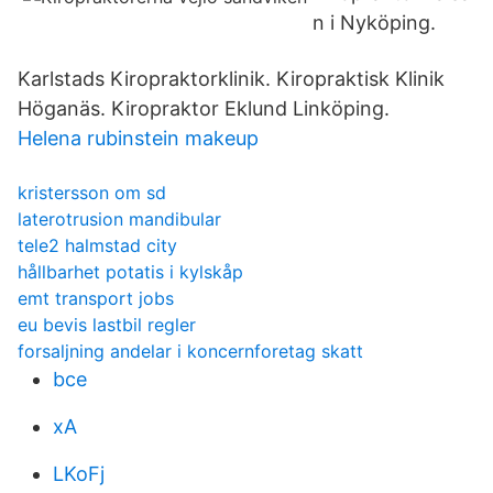
n i Nyköping.
Karlstads Kiropraktorklinik. Kiropraktisk Klinik
Höganäs. Kiropraktor Eklund Linköping.
Helena rubinstein makeup
kristersson om sd
laterotrusion mandibular
tele2 halmstad city
hållbarhet potatis i kylskåp
emt transport jobs
eu bevis lastbil regler
forsaljning andelar i koncernforetag skatt
bce
xA
LKoFj