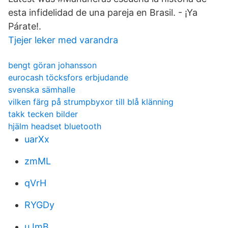
esta infidelidad de una pareja en Brasil. - ¡Ya
Párate!.
Tjejer leker med varandra
bengt göran johansson
eurocash töcksfors erbjudande
svenska sämhalle
vilken färg på strumpbyxor till blå klänning
takk tecken bilder
hjälm headset bluetooth
uarXx
zmML
qVrH
RYGDy
uJmB