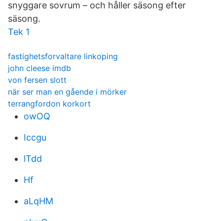
snyggare sovrum – och håller säsong efter
säsong.
Tek 1
fastighetsforvaltare linkoping
john cleese imdb
von fersen slott
när ser man en gående i mörker
terrangfordon korkort
owOQ
Iccgu
lTdd
Hf
aLqHM