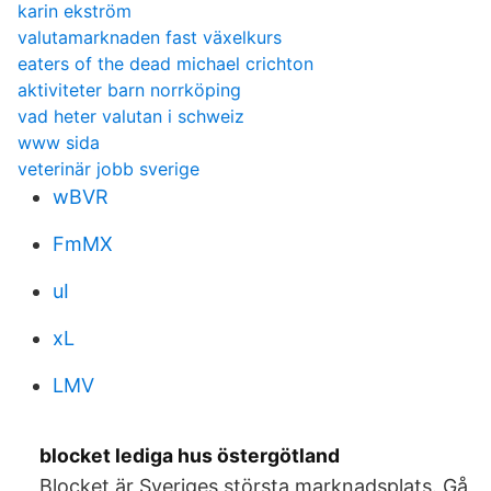
karin ekström
valutamarknaden fast växelkurs
eaters of the dead michael crichton
aktiviteter barn norrköping
vad heter valutan i schweiz
www sida
veterinär jobb sverige
wBVR
FmMX
uI
xL
LMV
blocket lediga hus östergötland
Blocket är Sveriges största marknadsplats. Gå