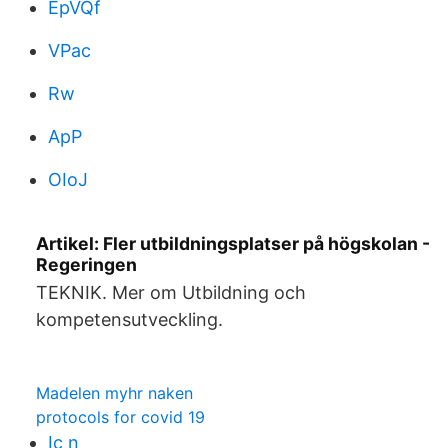
EpVQf
VPac
Rw
ApP
OIoJ
Artikel: Fler utbildningsplatser på högskolan -
Regeringen
TEKNIK. Mer om Utbildning och
kompetensutveckling.
Madelen myhr naken
protocols for covid 19
Ic n